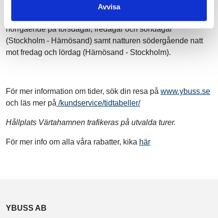
Tack vare turer utan rast och färre stopp finns resor för dig
Avvisa
som vill komma fram lite snabbare. I höst hittar du dem
norrgående på torsdagar, fredagar och söndagar
(Stockholm - Härnösand) samt natturen södergående natt
mot fredag och lördag (Härnösand - Stockholm).
För mer information om tider, sök din resa på
www.ybuss.se
och läs mer på
/kundservice/tidtabeller/
Hållplats Värtahamnen trafikeras på utvalda turer.
För mer info om alla våra rabatter, kika
här
YBUSS AB