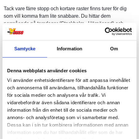
Tack vare färre stopp och kortare raster finns turer för dig
som vill komma fram lite snabbare. Du hittar dem
norrgående på torsdagar (Stockholm - Härnösand) och
fredagar (Stockholm - Umeå) samt söndagar södergående
(Umeå - Örnsköldsvik -Stockholm).
Samtycke
Information
Om
Sök din resa.
Urkult
Denna webbplats använder cookies
Under perioden 29 juli till 2 augusti kan du enkelt resa med
Vi använder enhetsidentifierare för att anpassa innehållet
oss till och från Urkultfestivalen.
Klicka här
för mer
och annonserna till användarna, tillhandahålla funktioner
information.
för sociala medier och analysera vår trafik. Vi
vidarebefordrar även sådana identifierare och annan
Sök din resa.
information från din enhet till de sociala medier och
annons- och analysföretag som vi samarbetar med.
Extrainsatt tur
Dessa kan i sin tur kombinera informationen med annan
Måndag den 3 augusti finns en extra tur för dig som reser
information som du har tillhandahållit eller som de har
sträckan Stockholm - Härnösand med avgångstid 14:30.